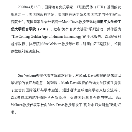
2026年4月16日，国际著名免疫学家、T细胞受体（TCR）基因的发
现者之一，美国国家科学院、美国国家医学院及美国艺术与科学院“三
院院士”，英国皇家学会外籍院士Mark Davis教授应邀访问
浙江大学爱丁
堡大学联合学院（ZJE）
，做客“海外名师大讲堂”系列活动，并作题为
“The Coming Golden Age of Human Immunology”的学术报告。ZJE院长柯
越海教授、执行院长Sue Welburn教授等出席，讲座由ZJE副院长、长聘
副教授刘琬璐主持。
Sue Welburn教授代表学院致欢迎辞，对Mark Davis教授的到来致以
最诚挚的欢迎与谢意。她强调，Mark Davis教授的到访为学院师生提供
了宝贵的国际视野与学术启迪。通过邀请全球顶尖学者来校交流等，
ZJE将持续构筑生物医学创新高地，促进国际教育合作与交流。Sue
Welburn教授代表学校向Mark Davis教授颁发了“海外名师大讲堂”致谢证
书。