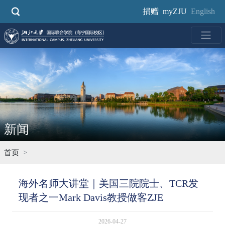
跳
捐赠
myZJU
English
转
到
主
要
内
容
新闻
首页
海外名师大讲堂｜美国三院院士、TCR发
现者之一Mark Davis教授做客ZJE
2026-04-27