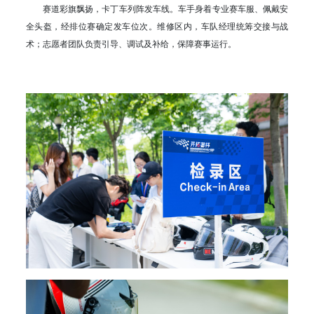
赛道彩旗飘扬，卡丁车列阵发车线。车手身着专业赛车服、佩戴安
全头盔，经排位赛确定发车位次。维修区内，车队经理统筹交接与战
术；志愿者团队负责引导、调试及补给，保障赛事运行。