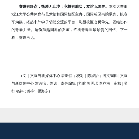
赛道有终点，热爱无止境；竞技有胜负，友谊无国界。
本次大赛由
浙江大学公共体育与艺术部和国际校区主办，国际校区书院承办。以赛
车为媒，搭起中外学子切磋交流的平台，彰显校区奋勇争先、团结协作
的青春力量。这份跨越国界的友谊，终成青春里最珍贵的回忆。下一
程，赛道再见。
（文｜文宣与新媒体中心 唐逸恬；校对｜陈淑怡；图文编辑 | 文宣
与新媒体中心 陈淑怡，陈诺；责任编辑 | 刘航 郭霁瑶 李亦楠；审核 | 吴
行 杨祎；终审 | 瞿海东）