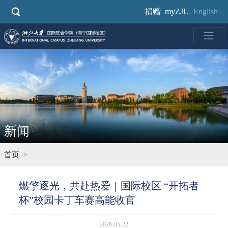
跳
捐赠
myZJU
English
转
到
主
要
内
容
新闻
首页
燃擎逐光，共赴热爱｜国际校区 “开拓者
杯”校园卡丁车赛高能收官
2026-05-22