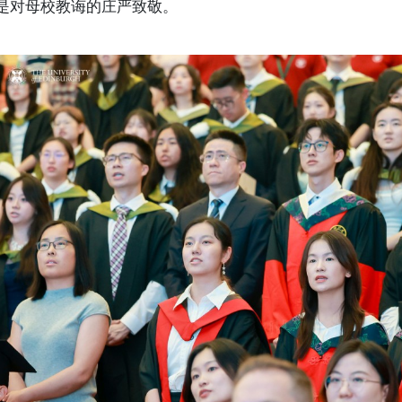
是对母校教诲的庄严致敬。