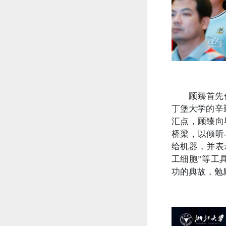
顾臻首先
丁堡大学的辛
汇点，顾臻向
桥梁，以倾听
给机器，并表
工细胞”等工
功的典故，勉