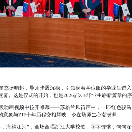
笛悠扬响起，导师步履沉稳，引领身着学位服的毕业生进入
迷雾。这是仪式的开始，也是2026届ZJE毕业生崭新篇章的
段动画视频中拉开帷幕——苏格兰风笛声中，一匹红色骏马
的意象与ZJE十年历程交相辉映，令在场师生心潮澎湃
多，海纳江河”，全场合唱浙江大学校歌，字字铿锵，句句