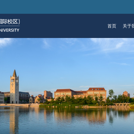
跳
转
到
首页
关于
主
要
关于我们
招生
学术
科研
大学生活
加入我们
内
容
校区简介
本科生招生
本科生课程
科研概览
生活在国际校区
热招岗位
云看校园
研究生招生
机构
科研
活力
人物
使命愿景
通知动态
研究生课程
研究中心
成长在国际校区
组织机构
通知动态
语言
技术
校区领导
招生视频
通识课程
研究平台
校园地图
图书
联系我们
学术日历
仪器共享平台
发展历程
书院