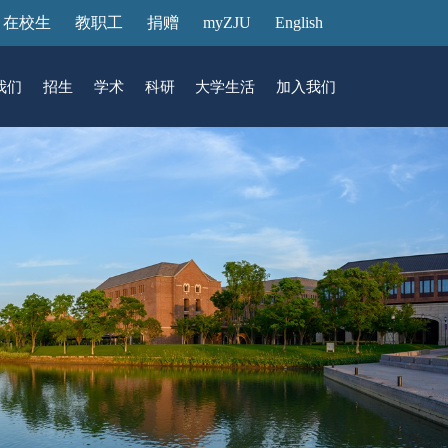
在校生
教职工
捐赠
myZJU
English
我们
招生
学术
科研
大学生活
加入我们
&活动
动态
在国际校区
故事
访客预约
国际生招生
中心
转化
展厅预约
馆