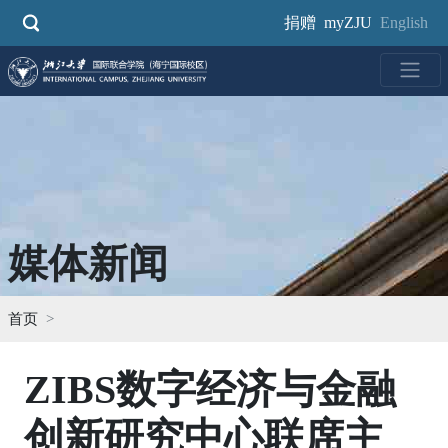
跳
捐赠
myZJU
English
转
到
主
要
内
容
媒体新闻
首页
ZIBS数字经济与金融
创新研究中心联席主