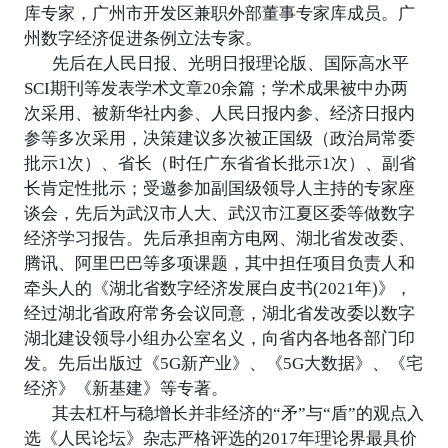
库专家，广州市开发区兼职外部董事专家库成员。广
州数字经济促进条例立法专家。
先后在人民日报、光明日报理论版、国际高水平
SCI期刊等发表学术文章20余篇；学术成果被中办两
次采用、被新华社内参、人民日报内参、经济日报内
参等多次采用，决策建议多次被正国级（政治局常委
批示1次）、省长（时任广东省省长批示1次）、副省
长肯定性批示；受邀参加副国级领导人主持的专家座
谈会，先后为武汉市人大、武汉市江夏区委等做数字
经济学习报告。先后承担南方电网、湖北省发改委、
腾讯、阿里巴巴等多项课题，其中担任项目负责人和
牵头人的《湖北省数字经济发展白皮书(2021年)》，
经过湖北省政府常务会议同意，湖北省发改委以数字
湖北建设领导小组办公室名义，向省内各地各部门印
发。先后出版过《5G新产业》、《5G大数据》、《宅
经济》《新基建》等专著。
其去杠杆与稳增长并非经济的“矛”与“盾”的观点入
选《人民论坛》杂志严格评选的2017年理论界最具价