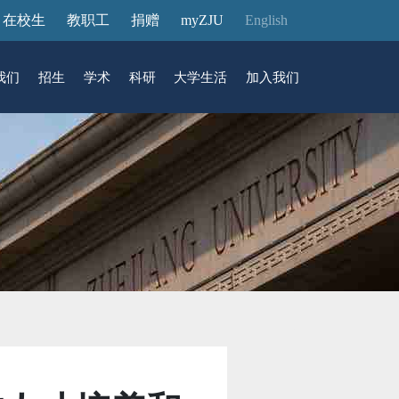
在校生
教职工
捐赠
myZJU
English
我们
招生
学术
科研
大学生活
加入我们
&活动
动态
在国际校区
故事
访客预约
国际生招生
中心
转化
展厅预约
馆