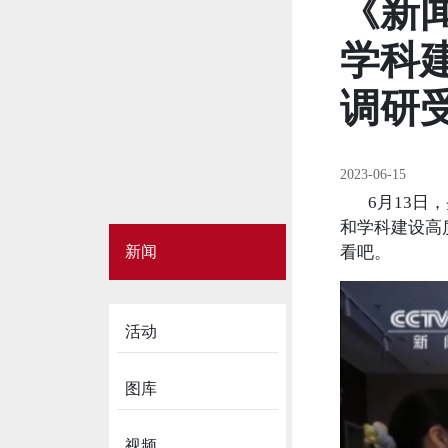
《新
学科
调研
2023-06-15
6月13日，
和学科建设高
Side
新闻
看吧。
Menu
on
News
活动
图库
视频