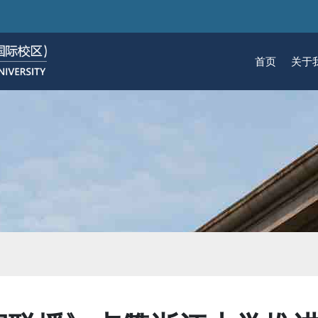
跳
转
到
首页
关于
主
要
关于我们
招生
学术
科研
大学生活
加入我们
内
容
校区简介
本科生招生
本科生课程
科研概览
生活在国际校区
热招岗位
云看校园
研究生招生
机构
科研
活力
人物
使命愿景
通知动态
研究生课程
研究中心
成长在国际校区
组织机构
通知动态
语言
技术
校区领导
招生视频
通识课程
研究平台
校园地图
图书
联系我们
学术日历
仪器共享平台
发展历程
书院