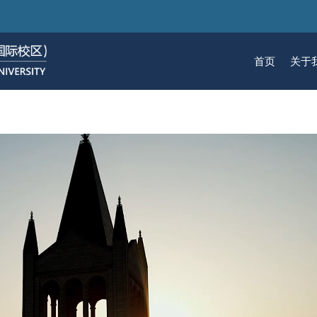
跳
转
到
首页
关于
主
要
关于我们
招生
学术
科研
大学生活
加入我们
内
容
校区简介
本科生招生
本科生课程
科研概览
生活在国际校区
热招岗位
云看校园
研究生招生
机构
科研
活力
人物
使命愿景
通知动态
研究生课程
研究中心
成长在国际校区
组织机构
通知动态
语言
技术
校区领导
招生视频
通识课程
研究平台
校园地图
图书
联系我们
学术日历
仪器共享平台
发展历程
书院