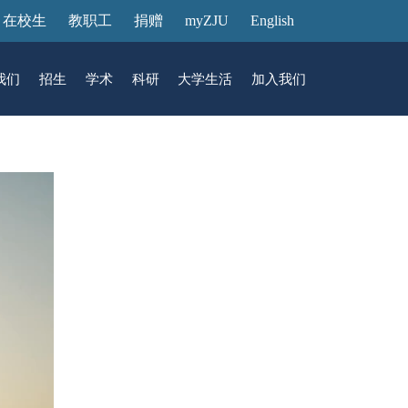
在校生
教职工
捐赠
myZJU
English
我们
招生
学术
科研
大学生活
加入我们
&活动
动态
在国际校区
故事
访客预约
国际生招生
中心
转化
展厅预约
馆