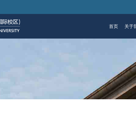
跳
转
到
首页
关于
主
要
关于我们
招生
学术
科研
大学生活
加入我们
内
容
校区简介
本科生招生
本科生课程
科研概览
生活在国际校区
热招岗位
云看校园
研究生招生
机构
科研
活力
人物
使命愿景
通知动态
研究生课程
研究中心
成长在国际校区
组织机构
通知动态
语言
技术
校区领导
招生视频
通识课程
研究平台
校园地图
图书
联系我们
学术日历
仪器共享平台
发展历程
书院