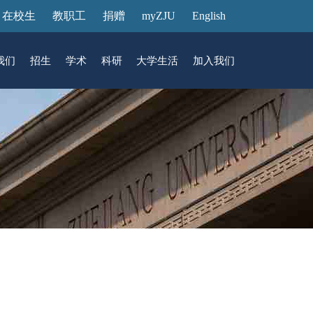
在校生
教职工
捐赠
myZJU
English
我们
招生
学术
科研
大学生活
加入我们
&活动
动态
在国际校区
故事
访客预约
国际生招生
中心
转化
展厅预约
馆