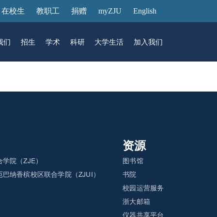
在校生
教职工
捐赠
myZJU
English
我们
招生
学术
科研
大学生活
加入我们
&活动
动态
在国际校区
故事
访客预约
国际生招生
中心
转化
展厅预约
馆
资源
学院（ZJE）
图书馆
巴纳香槟校区联合学院（ZJUI）
书院
）
校园运营服务
浙大邮箱
仪器共享平台