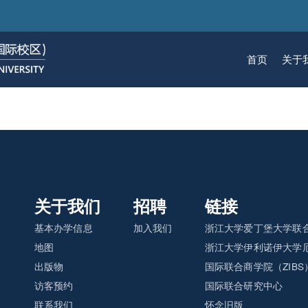
跳
转
到
首页
关于
主
要
关于我们
招生
学术
科研
大学生活
加入我们
内
容
校区简介
本科生招生
本科生课程
科研概览
生活在国际校区
热招岗位
云看校园
研究生招生
机构
科研
活力
人物
使命愿景
通知动态
研究生课程
研究中心
成长在国际校区
组织机构
通知动态
语言
技术
校区领导
招生视频
通识课程
研究平台
校园地图
图书
关于我们
招聘
链接
联系我们
学术日历
仪器共享平台
发展历程
书院
基本办学信息
加入我们
浙江大学爱丁堡大学联合
地图
浙江大学伊利诺伊大学厄
出版物
国际联合商学院（ZIBS
访客预约
国际联合研究中心
联系我们
怀念旧版