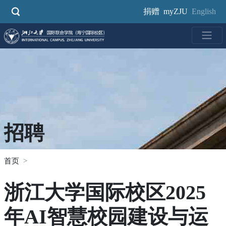
跳
捐赠
myZJU
English
转
到
主
要
内
容
招聘
首页
浙江大学国际校区2025
年AI智慧校园建设与运