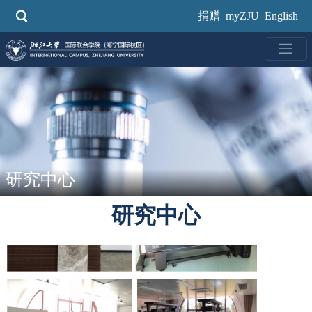
跳
捐赠
myZJU
English
转
到
主
要
内
容
研究中心
研究中心