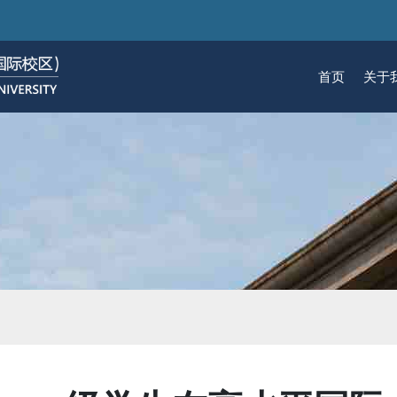
跳
转
到
首页
关于
主
要
关于我们
招生
学术
科研
大学生活
加入我们
内
容
校区简介
本科生招生
本科生课程
科研概览
生活在国际校区
热招岗位
云看校园
研究生招生
机构
科研
活力
人物
使命愿景
通知动态
研究生课程
研究中心
成长在国际校区
组织机构
通知动态
语言
技术
校区领导
招生视频
通识课程
研究平台
校园地图
图书
联系我们
学术日历
仪器共享平台
发展历程
书院