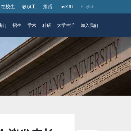
在校生
教职工
捐赠
myZJU
English
我们
招生
学术
科研
大学生活
加入我们
&活动
动态
在国际校区
故事
访客预约
国际生招生
中心
转化
展厅预约
馆