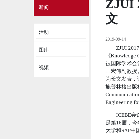
ZJU
Side
新闻
Menu
on
文
News
活动
2019-09-14
ZJUI 
图库
《Knowledge Gr
被国际学术会议The 
视频
王宏伟副教授
为长文发表，
施普林格出版社（Spr
Communicat
Engineerin
ICEBE
是第16届，
大学和SAP