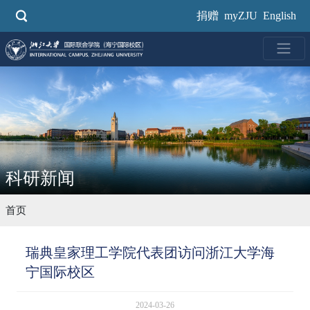
跳
捐赠
myZJU
English
转
到
主
要
内
容
科研新闻
首页
瑞典皇家理工学院代表团访问浙江大学海
宁国际校区
2024-03-26