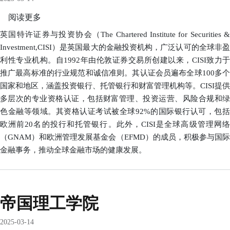
银
阅读更多
关
行
于
英国特许证券与投资协会（The Chartered Institute for Securities &
证
Investment,CISI）是英国最大的金融投资机构，广泛认可的全球非盈
券
利性专业机构。自1992年由伦敦证券交易所创建以来，CISI致力于
与
推广最高标准的行业规范和诚信准则。其认证会员遍布全球100多个
投
国家和地区，涵盖投资银行、托管银行和财富管理机构等。CISI提供
资
多层次的专业资格认证，包括财富管理、投资运营、风险合规和绿
特
色金融等领域。其资格认证考试被全球92%的国际银行认可，包括
许
欧洲前20名的投行和托管银行。此外，CISI是全球高级管理网络
协
（GNAM）和欧洲管理发展基金会（EFMD）的成员，积极参与国际
会
金融事务，推动全球金融市场的健康发展。
帝国理工学院
2025-03-14