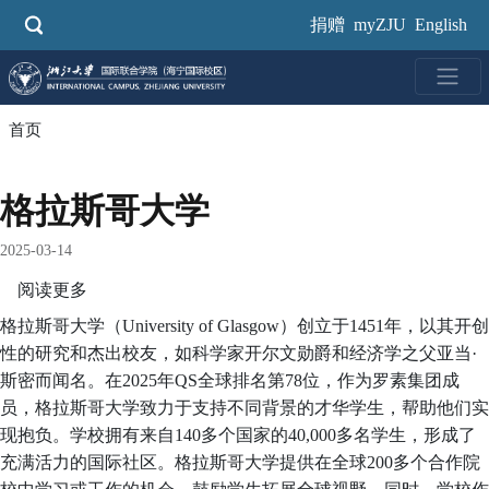
跳
捐赠
myZJU
English
转
到
主
要
首页
内
容
格拉斯哥大学
2025-03-14
阅读更多
关
于
格拉斯哥大学（University of Glasgow）创立于1451年，以其开创
格
性的研究和杰出校友，如科学家开尔文勋爵和经济学之父亚当·
拉
斯密而闻名。在2025年QS全球排名第78位，作为罗素集团成
斯
员，格拉斯哥大学致力于支持不同背景的才华学生，帮助他们实
哥
现抱负。学校拥有来自140多个国家的40,000多名学生，形成了
大
充满活力的国际社区。格拉斯哥大学提供在全球200多个合作院
学