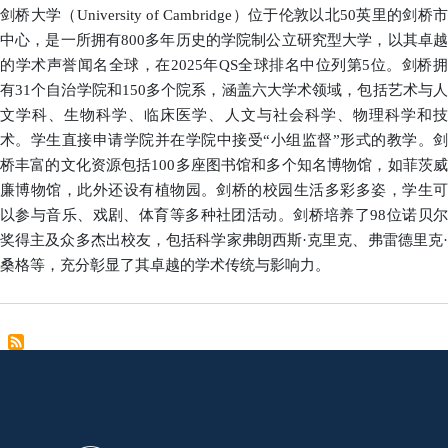
于
剑桥大学（University of Cambridge）位于伦敦以北50英里的剑桥市
剑
中心，是一所拥有800多年历史的学院制公立研究型大学，以其卓越
桥
的学术声誉闻名全球，在2025年QS全球排名中位列第5位。剑桥拥
大
有31个自治学院和150多个院系，涵盖六大学术领域，包括艺术与人
学
文学科、生物科学、临床医学、人文与社会科学、物理科学和技
术。学生直接申请学院并在学院中接受“小组监督”形式的教学。剑
桥丰富的文化资源包括100多座图书馆和多个知名博物馆，如菲茨威
廉博物馆，此外还设有植物园。剑桥的校园生活多彩多姿，学生可
以参与音乐、戏剧、体育等多种社团活动。剑桥培养了98位诺贝尔
奖得主及众多杰出校友，包括科学家弗朗西斯·克里克、弗雷德里克·
桑格等，充分彰显了其卓越的学术传统与影响力。