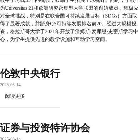
校中学习或工作的机会，鼓励学生拓展全球视野。同时，学校作
为Universitas 21和欧洲研究密集型大学联盟的创始成员，积极应
对全球挑战，特别是在联合国可持续发展目标（SDGs）方面取
得了显著成就，并跻身QS可持续发展排名前20。经过大规模投
资，格拉斯哥大学于2021年开放了詹姆斯·麦库恩·史密斯学习中
心，为学生提供先进的教学设施和互动学习空间。
伦敦中央银行
2025-03-14
阅读更多
关
于
伦
敦
证券与投资特许协会
中
央
2025-03-14