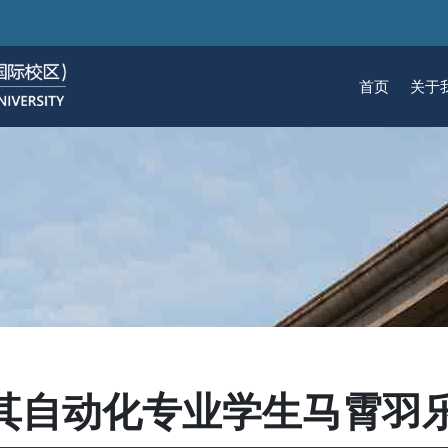
跳
转
到
首页
关于
主
要
关于我们
招生
学术
科研
大学生活
加入我们
内
容
校区简介
本科生招生
本科生课程
科研概览
生活在国际校区
热招岗位
云看校园
研究生招生
机构
科研
活力
人物
使命愿景
通知动态
研究生课程
研究中心
成长在国际校区
组织机构
通知动态
语言
技术
校区领导
招生视频
通识课程
研究平台
校园地图
图书
联系我们
学术日历
仪器共享平台
发展历程
书院
及其自动化专业学生马霄羽