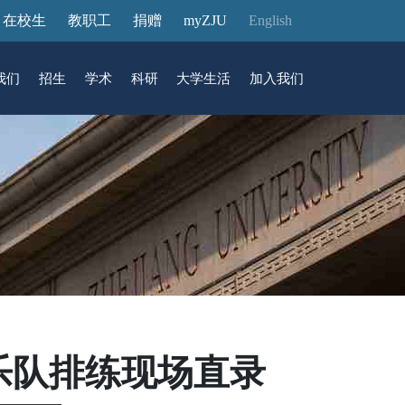
在校生
教职工
捐赠
myZJU
English
我们
招生
学术
科研
大学生活
加入我们
&活动
动态
在国际校区
故事
访客预约
国际生招生
中心
转化
展厅预约
馆
乐队排练现场直录