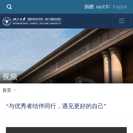
跳
捐赠
myZJU
English
转
到
主
要
内
容
视频
首页
“与优秀者结伴同行，遇见更好的自己”