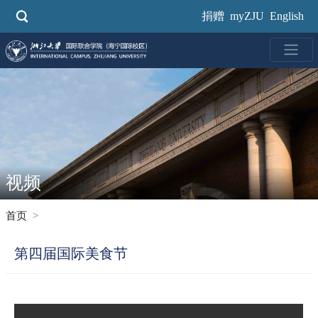
跳
捐赠
myZJU
English
转
到
主
要
内
容
视频
首页
第四届国际美食节