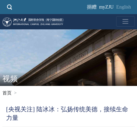
跳
捐赠
myZJU
English
转
到
主
要
内
容
视频
首页
[央视关注] 陆冰冰：弘扬传统美德，接续生命
力量