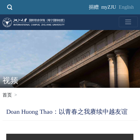
跳
捐赠
myZJU
English
转
到
主
要
内
容
视频
首页
Doan Huong Thao：以青春之我赓续中越友谊