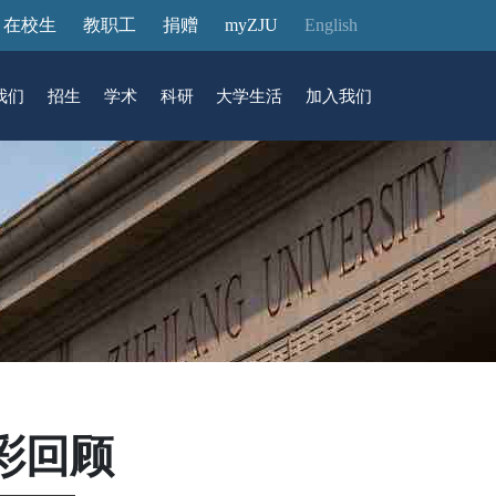
在校生
教职工
捐赠
myZJU
English
我们
招生
学术
科研
大学生活
加入我们
&活动
动态
在国际校区
故事
访客预约
国际生招生
中心
转化
展厅预约
馆
彩回顾