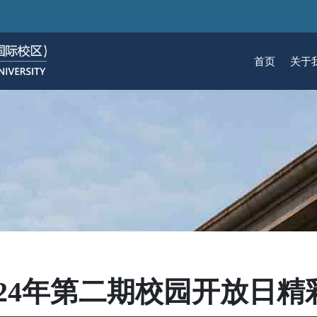
跳
转
到
首页
关于
主
要
关于我们
招生
学术
科研
大学生活
加入我们
内
容
校区简介
本科生招生
本科生课程
科研概览
生活在国际校区
热招岗位
云看校园
研究生招生
机构
科研
活力
人物
使命愿景
通知动态
研究生课程
研究中心
成长在国际校区
组织机构
通知动态
语言
技术
校区领导
招生视频
通识课程
研究平台
校园地图
图书
联系我们
学术日历
仪器共享平台
发展历程
书院
024年第二期校园开放日精