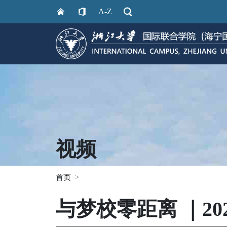
A-Z
视频
首页
与梦校零距离 ｜2