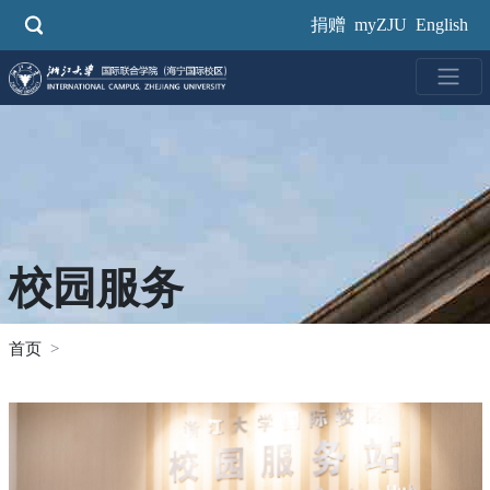
跳
捐赠
myZJU
English
转
到
主
要
内
容
校园服务
首页