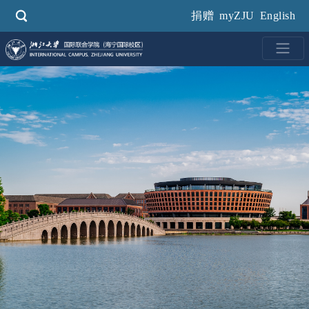
跳
捐赠
myZJU
English
转
到
主
要
内
容