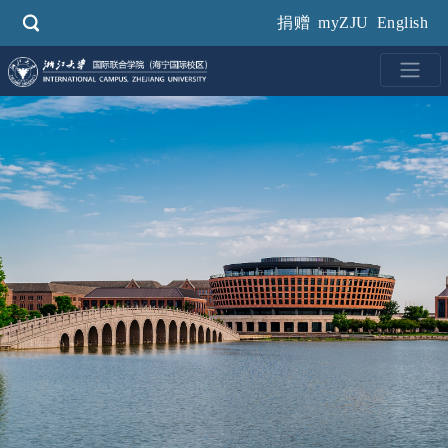
跳
捐赠
myZJU
English
转
到
主
要
内
容