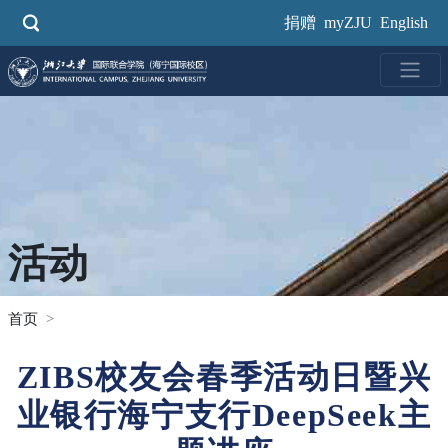
跳
捐赠
myZJU
English
转
到
主
要
内
容
活动
首页
ZIBS校友会春季活动日暨兴
业银行海宁支行DeepSeek主