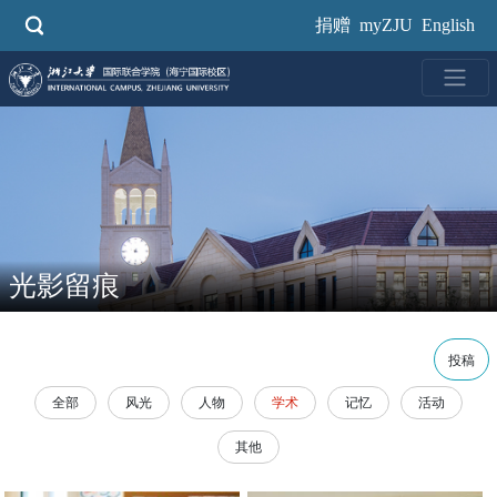
跳
捐赠
myZJU
English
转
到
主
要
内
容
光影留痕
投稿
全部
风光
人物
学术
记忆
活动
其他