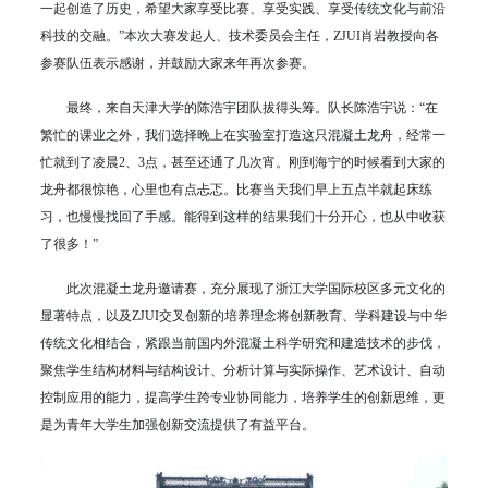
一起创造了历史，希望大家享受比赛、享受实践、享受传统文化与前沿
科技的交融。”本次大赛发起人、技术委员会主任，ZJUI肖岩教授向各
参赛队伍表示感谢，并鼓励大家来年再次参赛。
最终，来自天津大学的陈浩宇团队拔得头筹。队长陈浩宇说：“在
繁忙的课业之外，我们选择晚上在实验室打造这只混凝土龙舟，经常一
忙就到了凌晨2、3点，甚至还通了几次宵。刚到海宁的时候看到大家的
龙舟都很惊艳，心里也有点忐忑。比赛当天我们早上五点半就起床练
习，也慢慢找回了手感。能得到这样的结果我们十分开心，也从中收获
了很多！”
此次混凝土龙舟邀请赛，充分展现了浙江大学国际校区多元文化的
显著特点，以及ZJUI交叉创新的培养理念将创新教育、学科建设与中华
传统文化相结合，紧跟当前国内外混凝土科学研究和建造技术的步伐，
聚焦学生结构材料与结构设计、分析计算与实际操作、艺术设计、自动
控制应用的能力，提高学生跨专业协同能力，培养学生的创新思维，更
是为青年大学生加强创新交流提供了有益平台。