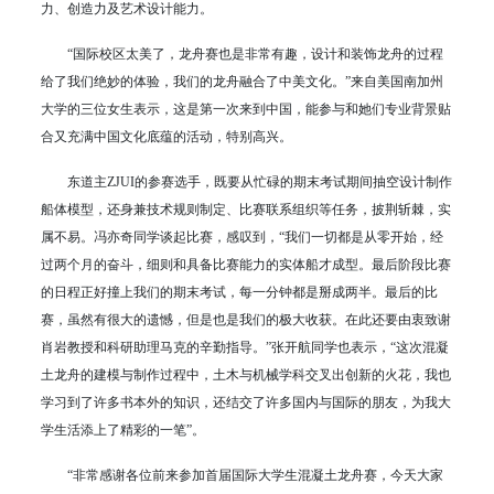
力、创造力及艺术设计能力。
“国际校区太美了，龙舟赛也是非常有趣，设计和装饰龙舟的过程
给了我们绝妙的体验，我们的龙舟融合了中美文化。”来自美国南加州
大学的三位女生表示，这是第一次来到中国，能参与和她们专业背景贴
合又充满中国文化底蕴的活动，特别高兴。
东道主ZJUI的参赛选手，既要从忙碌的期末考试期间抽空设计制作
船体模型，还身兼技术规则制定、比赛联系组织等任务，披荆斩棘，实
属不易。冯亦奇同学谈起比赛，感叹到，“我们一切都是从零开始，经
过两个月的奋斗，细则和具备比赛能力的实体船才成型。最后阶段比赛
的日程正好撞上我们的期末考试，每一分钟都是掰成两半。最后的比
赛，虽然有很大的遗憾，但是也是我们的极大收获。在此还要由衷致谢
肖岩教授和科研助理马克的辛勤指导。”张开航同学也表示，“这次混凝
土龙舟的建模与制作过程中，土木与机械学科交叉出创新的火花，我也
学习到了许多书本外的知识，还结交了许多国内与国际的朋友，为我大
学生活添上了精彩的一笔
”
。
“非常感谢各位前来参加首届国际大学生混凝土龙舟赛，今天大家