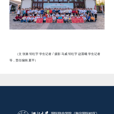
/
（文 张旖 邹红宇
学生记者
摄影 马威 邹红宇 赵晨曦
学生记者
等，责任编辑 夏平）