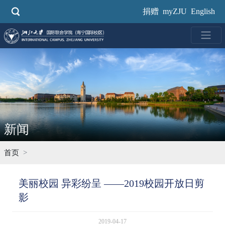
跳
捐赠
myZJU
English
转
到
主
要
内
容
新闻
首页
美丽校园 异彩纷呈 ——2019校园开放日剪
影
2019-04-17