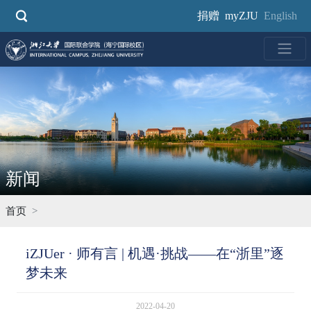
跳
捐赠
myZJU
English
转
到
主
要
内
容
新闻
首页
iZJUer · 师有言 | 机遇·挑战——在“浙里”逐
梦未来
2022-04-20