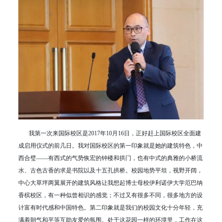
我第一次来国际校区是2017年10月16日，正好赶上国际校区全面建
成启用仪式的前几日。我对国际校区的第一印象就是她的建筑特色，中
西合璧——有西式的气势恢宏的钟楼和拱门，也有中式的典雅的小桥流
水、古色古香的求是书院以及十五孔拱桥。校园地势平坦，视野开阔，
中心大草坪两翼展开的建筑风格让我想起博士母校伊利诺伊大学厄巴纳
香槟校区，有一种似曾相识的感觉；不过又有很多不同，很多地方的设
计富有时代感和中国特色。第二印象就是我们的校园文化十分年轻，充
满着朝气和平等互助友爱的氛围。处于这花园一样的环境里，工作在这