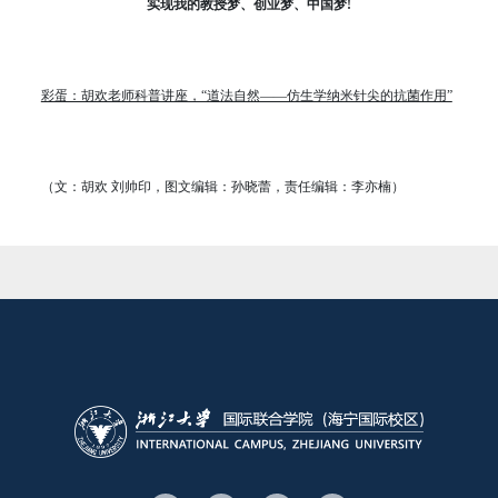
实现我的教授梦、创业梦、中国梦!
彩蛋：胡欢老师科普讲座，“道法自然——仿生学纳米针尖的抗菌作用”
（文：胡欢 刘帅印，图文编辑：孙晓蕾，责任编辑：李亦楠）