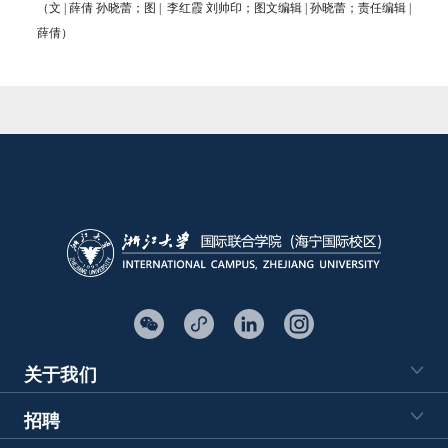
（文 | 薛倩 孙晓蕾；图 | 李红霞 刘帅印；图文编辑 | 孙晓蕾；责任编辑 |
薛倩）
关于我们
招聘