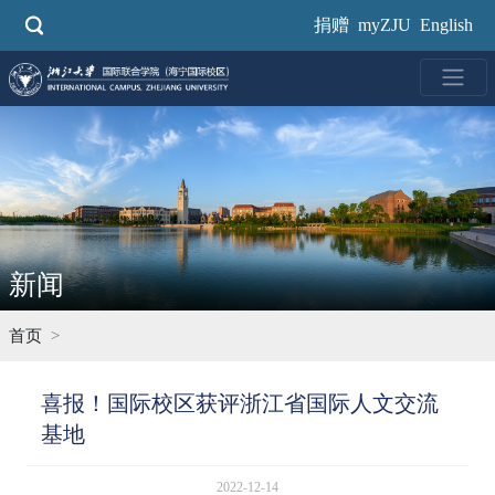
跳
捐赠
myZJU
English
转
到
主
要
内
容
新闻
首页
喜报！国际校区获评浙江省国际人文交流
基地
2022-12-14