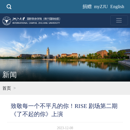
跳
捐赠
myZJU
English
转
到
主
要
内
容
新闻
首页
致敬每一个不平凡的你！RISE 剧场第二期
《了不起的你》上演
2023-12-08