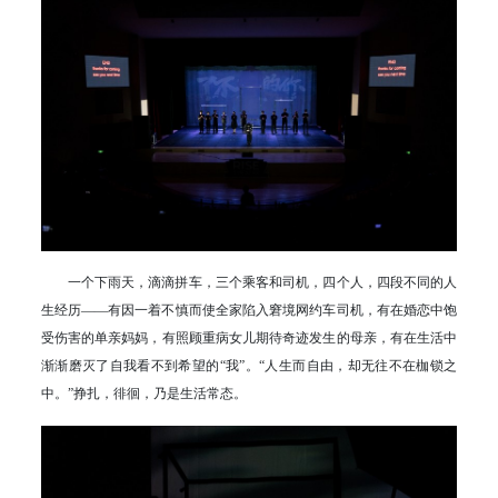
一个下雨天，滴滴拼车，三个乘客和司机，四个人，四段不同的人
生经历——有因一着不慎而使全家陷入窘境网约车司机，有在婚恋中饱
受伤害的单亲妈妈，有照顾重病女儿期待奇迹发生的母亲，有在生活中
渐渐磨灭了自我看不到希望的“我”。“人生而自由，却无往不在枷锁之
中。”挣扎，徘徊，乃是生活常态。