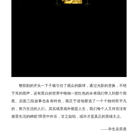
整部剧的开头一下子吸引住了观众的眼球，通过光影的变换，不绝
于耳的雨声，还有黑白的世界中唯独一把红色的伞将我们带入到那个雨
夜。后面三段故事也各有特色，寓庄于谐地塑造了一个个独特而平凡
的，努力生活的人们。其实戏里戏外都是人生，我们每个人又何尝没有
接受生活的睥睨?而苦中作乐，甘之如饴，或许才是真正的英雄主义。
——学生吴奕熹