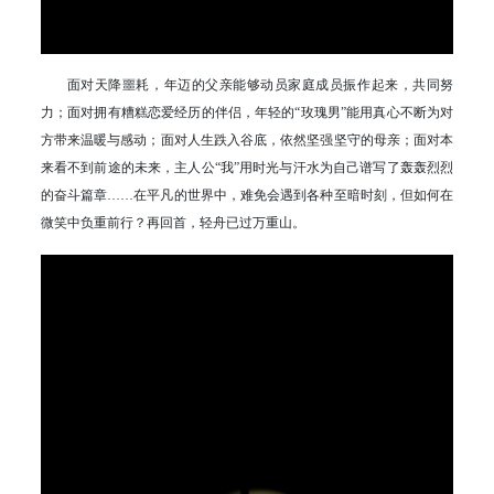
面对天降噩耗，年迈的父亲能够动员家庭成员振作起来，共同努
力；面对拥有糟糕恋爱经历的伴侣，年轻的“玫瑰男”能用真心不断为对
方带来温暖与感动；面对人生跌入谷底，依然坚强坚守的母亲；面对本
来看不到前途的未来，主人公“我”用时光与汗水为自己谱写了轰轰烈烈
的奋斗篇章……在平凡的世界中，难免会遇到各种至暗时刻，但如何在
微笑中负重前行？再回首，轻舟已过万重山。