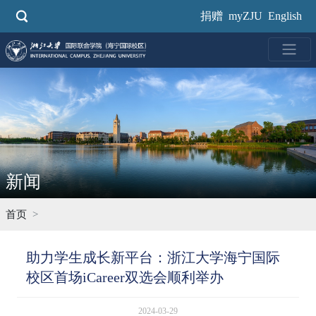
跳
捐赠
myZJU
English
转
到
主
要
内
容
新闻
首页
助力学生成长新平台：浙江大学海宁国际
校区首场iCareer双选会顺利举办
2024-03-29