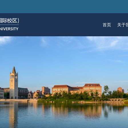
跳
转
到
首页
关于
主
要
关于我们
招生
学术
科研
大学生活
加入我们
内
容
校区简介
本科生招生
本科生课程
科研概览
生活在国际校区
热招岗位
云看校园
研究生招生
机构
科研
活力
人物
使命愿景
通知动态
研究生课程
研究中心
成长在国际校区
组织机构
通知动态
语言
技术
校区领导
招生视频
通识课程
研究平台
校园地图
图书
联系我们
学术日历
仪器共享平台
发展历程
书院