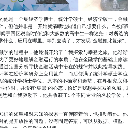
的他是一个集经济学博士、统计学硕士、经济学硕士，金融
霸”，但他并非是一开始就清晰地知道自己想要什么。当被问
周闻宇回忆说当时的他和大多数的高中生一样迷茫：对所选
学什么，应用在哪里。等到去读了，才发现“金融如此复杂”
融学的过程中，他逐渐开始了自我探索与攀登之旅。他渐渐
为了更好地理解金融运行的本质，他在金融学的基础上修读
通过定量分析寻找金融活动中潜在的规律并以此指导实践。
计学在经济学研究上应用甚广，而后修满了统计学硕士学位
LA的统计学硕士学位。原本的不确定和迷茫，在寻根究底
些学位时，并没有‘集邮’的心态，恰好是我想要探索的领域，
使然和自我驱动下，他共收获了5个不同专业的名校学位，
知识的渴望和对未知的探索一直伴随着他，也推动着他。他
对的是开放性的问题，没有固定答案，可以从数据、模型、