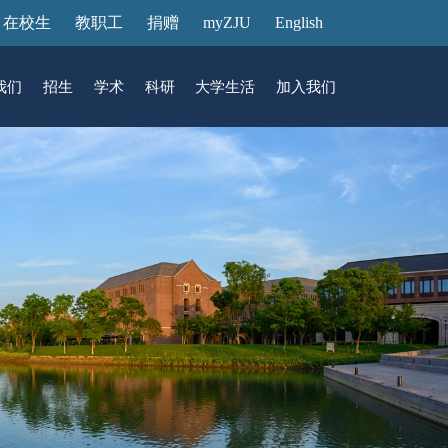
在校生
教职工
捐赠
myZJU
English
我们
招生
学术
科研
大学生活
加入我们
&活动
动态
在国际校区
故事
访客预约
国际生招生
中心
转化
展厅预约
馆