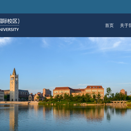
跳
转
到
首页
关于
主
要
关于我们
招生
学术
科研
大学生活
加入我们
内
容
校区简介
本科生招生
本科生课程
科研概览
生活在国际校区
热招岗位
云看校园
研究生招生
机构
科研
活力
人物
使命愿景
通知动态
研究生课程
研究中心
成长在国际校区
组织机构
通知动态
语言
技术
校区领导
招生视频
通识课程
研究平台
校园地图
图书
联系我们
学术日历
仪器共享平台
发展历程
书院