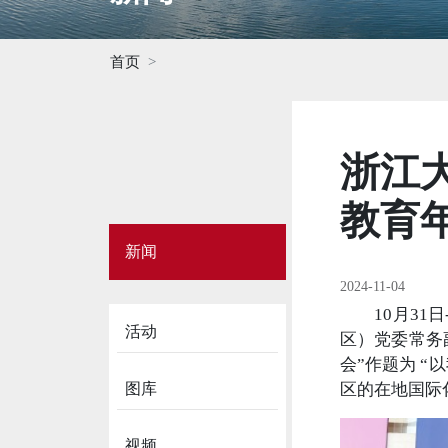
首页
浙江
教育
Side
新闻
Menu
on
2024-11-04
News
10月3
活动
区）党委常务
会”作题为 
图库
区的在地国际
视频