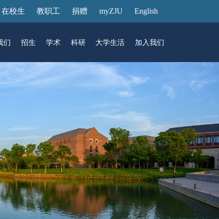
在校生
教职工
捐赠
myZJU
English
我们
招生
学术
科研
大学生活
加入我们
&活动
动态
在国际校区
故事
访客预约
国际生招生
中心
转化
展厅预约
馆