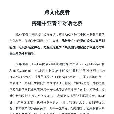
跨文化使者
搭建中亚青年对话之桥
Hayk不仅在国际校区汲取知识，更主动成为连接中国与亚美尼亚的
文化纽带。作为学校国际生招生大使，
他带着在“浙”里的成长故事回到
祖国，组织多场宣讲会，向亚美尼亚学子展现国际校区的学术魅力与中
国生活的多彩画卷
。
去年暑期，Hayk与同在ZJUI就读的两位伙伴Gevorg Khalafyan和
Aren Mkhitaryan一同回到了亚美尼亚的物理和数学专科学校（The
PhysMath School）以及艾布学校（The Ayb School），面向当地的高中
生展开了一场别开生面的招生宣讲活动，将校区的独特优势、鲜明特色
以及优越的国际化教育环境全方位地传递给更多潜在的学生和家长，提
升学校和学院在海内外的知名度，吸引更多优秀学子踊跃报考。Hayk
说：“来中国之前，我和许多同龄人一样，对这所大学、它的课程设
置，甚至它所能带来的改变，几乎一无所知。我意识到，
如果能有人早