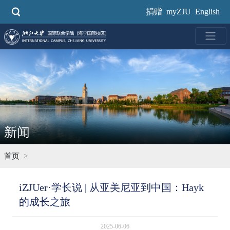
跳
捐赠
myZJU
English
转
到
主
要
内
容
新闻
首页
iZJUer·学长说 | 从亚美尼亚到中国：Hayk
的成长之旅
2025-06-06