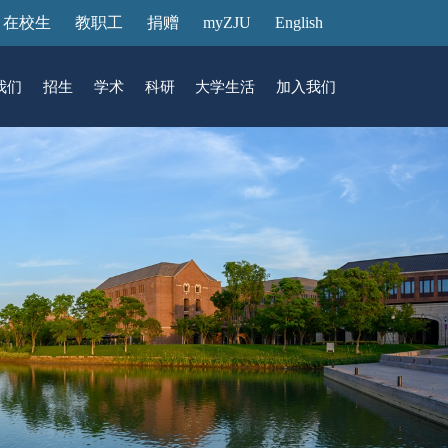
在校生
教职工
捐赠
myZJU
English
我们
招生
学术
科研
大学生活
加入我们
&活动
动态
在国际校区
故事
访客预约
国际生招生
中心
转化
展厅预约
馆