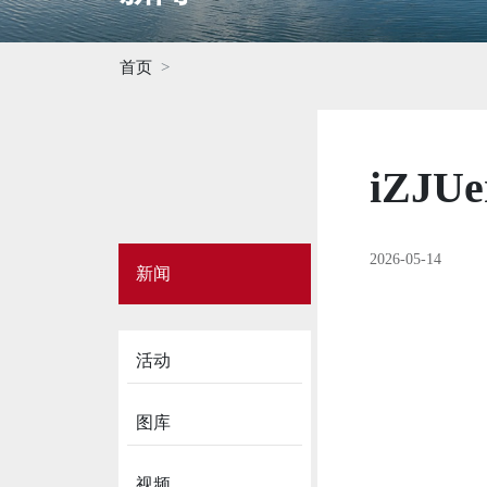
首页
iZJ
Side
2026-05-14
新闻
Menu
on
News
活动
图库
视频