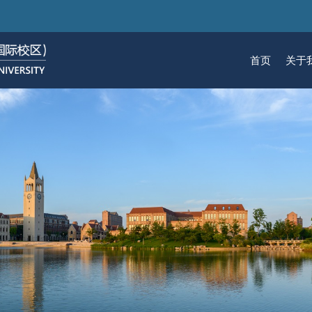
跳
转
到
首页
关于
主
要
关于我们
招生
学术
科研
大学生活
加入我们
内
容
校区简介
本科生招生
本科生课程
科研概览
生活在国际校区
热招岗位
云看校园
研究生招生
机构
科研
活力
人物
使命愿景
通知动态
研究生课程
研究中心
成长在国际校区
组织机构
通知动态
语言
技术
校区领导
招生视频
通识课程
研究平台
校园地图
图书
联系我们
学术日历
仪器共享平台
发展历程
书院