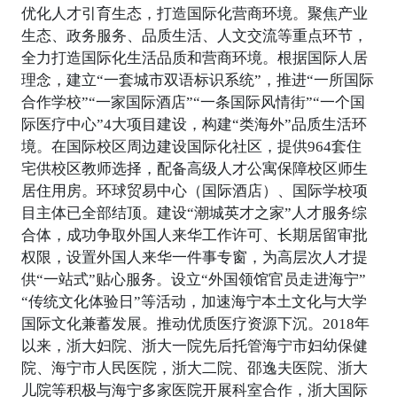
优化人才引育生态，打造国际化营商环境。聚焦产业
生态、政务服务、品质生活、人文交流等重点环节，
全力打造国际化生活品质和营商环境。根据国际人居
理念，建立“一套城市双语标识系统”，推进“一所国际
合作学校”“一家国际酒店”“一条国际风情街”“一个国
际医疗中心”4大项目建设，构建“类海外”品质生活环
境。在国际校区周边建设国际化社区，提供964套住
宅供校区教师选择，配备高级人才公寓保障校区师生
居住用房。环球贸易中心（国际酒店）、国际学校项
目主体已全部结顶。建设“潮城英才之家”人才服务综
合体，成功争取外国人来华工作许可、长期居留审批
权限，设置外国人来华一件事专窗，为高层次人才提
供“一站式”贴心服务。设立“外国领馆官员走进海宁”
“传统文化体验日”等活动，加速海宁本土文化与大学
国际文化兼蓄发展。推动优质医疗资源下沉。2018年
以来，浙大妇院、浙大一院先后托管海宁市妇幼保健
院、海宁市人民医院，浙大二院、邵逸夫医院、浙大
儿院等积极与海宁多家医院开展科室合作，浙大国际