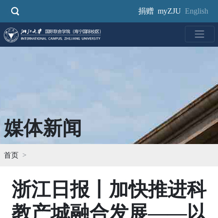
跳
捐赠
myZJU
English
转
到
主
要
内
容
媒体新闻
首页
浙江日报丨加快推进科
教产城融合发展——以