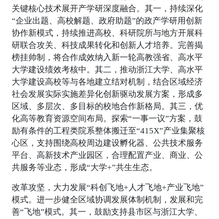
关键核心技术展开产学研深度融合。其一，持续深化
“企业出题、高校解题、政府助题”的政产学研用创新
协作新模式，持续推进高校、科研院所与地方开展科
研联合攻关、科技成果转化和创新人才培养。完善揭
榜挂帅制，将合作成效纳入新一轮高教强省、高水平
大学建设绩效考核中。其二，推动浙江大学、高水平
大学建设高校等与各地建立结对机制，结合区域经济
社会发展实际实施差异化创新驱动发展方案，形成多
区域、多层次、多目标的校地合作新格局。其三，优
化高等教育资源空间布局。探索“一事一议”方案，鼓
励有条件的工程类院系整体搬迁至“415X”产业集聚核
心区，支持围绕高校周边建设孵化器、公共技术服务
平台、高新技术产业园区，合理配置产业、商业、公
共服务等业态，形成“大学+”共生生态。
改革攻坚，大力发展“科创飞地+人才飞地+产业飞地”
模式。进一步健全区域协调发展体制机制，发展和完
善“飞地”模式。其一，鼓励支持县市区与浙江大学、