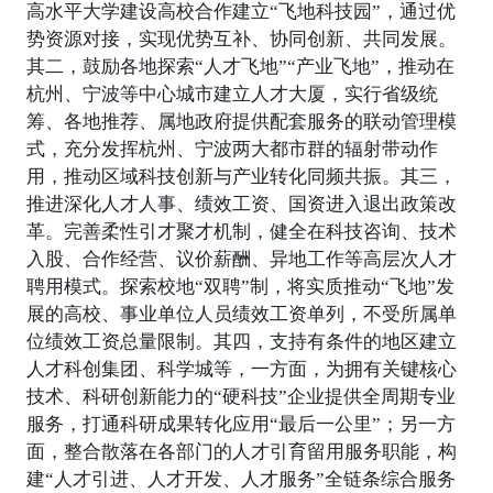
高水平大学建设高校合作建立“飞地科技园”，通过优
势资源对接，实现优势互补、协同创新、共同发展。
其二，鼓励各地探索“人才飞地”“产业飞地”，推动在
杭州、宁波等中心城市建立人才大厦，实行省级统
筹、各地推荐、属地政府提供配套服务的联动管理模
式，充分发挥杭州、宁波两大都市群的辐射带动作
用，推动区域科技创新与产业转化同频共振。其三，
推进深化人才人事、绩效工资、国资进入退出政策改
革。完善柔性引才聚才机制，健全在科技咨询、技术
入股、合作经营、议价薪酬、异地工作等高层次人才
聘用模式。探索校地“双聘”制，将实质推动“飞地”发
展的高校、事业单位人员绩效工资单列，不受所属单
位绩效工资总量限制。其四，支持有条件的地区建立
人才科创集团、科学城等，一方面，为拥有关键核心
技术、科研创新能力的“硬科技”企业提供全周期专业
服务，打通科研成果转化应用“最后一公里”；另一方
面，整合散落在各部门的人才引育留用服务职能，构
建“人才引进、人才开发、人才服务”全链条综合服务