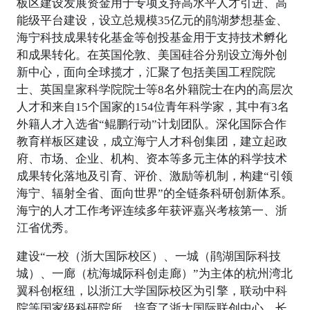
板区建设发展资金用于专项支持高水平人才引进、高
能级平台建设，设立总规模35亿元的鹃湖梦想基金、
海宁科技成果转化基金等创投基金用于支持技术孵化
和成果转化。在英国伦敦、美国硅谷分别设立海外创
新中心，面向全球揽才，汇聚了包括美国工程院院
士、英国皇家科学院院士等8名外籍院士在内的高层次
人才和来自15个国家的154位青年科学家，其中有3名
外籍人才入选省“鲲鹏行动”计划团队。深化国际合作
教育样板区建设，成立海宁人才科创集团，建立起政
府、市场、企业、机构、资本等多元主体的科学技术
成果转化落地及引育、评价、激励等机制，构建“引领
海宁、辐射全省、面向世界”的全链条科研创新体系。
海宁的人才工作考评连续多年获评嘉兴考核第一、浙
江省优秀。
建设“一校（浙大国际校区）、一城（鹃湖国际科技
城）、一廊（杭海城际科创走廊）”为主体的杭州湾北
翼科创枢纽，以浙江大学国际校区为引擎，联动中科
院等国家级科研院所，培育了浙大国际联创中心、长