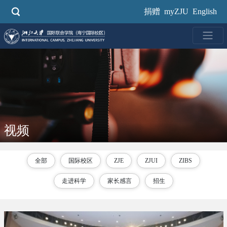
跳
捐赠
myZJU
English
转
到
主
要
内
容
视频
全部
国际校区
ZJE
ZJUI
ZIBS
走进科学
家长感言
招生