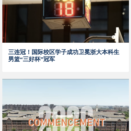
三连冠！国际校区学子成功卫冕浙大本科生
男篮“三好杯”冠军