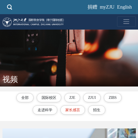
跳
捐赠
myZJU
English
转
到
主
要
内
容
视频
全部
国际校区
ZJE
ZJUI
ZIBS
走进科学
家长感言
招生