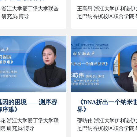
 浙江大学爱丁堡大学联合
王高昂 浙江大学伊利诺伊
 研究员/博导
厄巴纳香槟校区联合学院 
员/博导
基因的困境——测序容
《DNA折出一个纳米
解序难》
界》
花 浙江大学爱丁堡大学联
邵昉伟 浙江大学伊利诺伊
院 研究员/博导
厄巴纳香槟校区联合学院 
员/博导