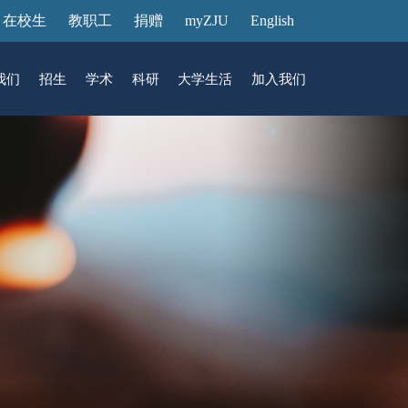
在校生
教职工
捐赠
myZJU
English
我们
招生
学术
科研
大学生活
加入我们
&活动
动态
在国际校区
故事
访客预约
国际生招生
中心
转化
展厅预约
馆