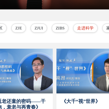
区
ZJE
ZJUI
ZIBS
走进科学
返老还童的密码——干
《大千“视”世界》
胞，衰老与再青春》