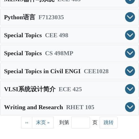
Python语言
F7123035
Special Topics
CEE 498
Special Topics
CS 498MP
Special Topics in Civil ENGI
CEE1028
VLSI系统设计简介
ECE 425
Writing and Research
RHET 105
分页
下一页
末页
››
末页 »
到第
页
跳转