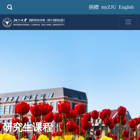
跳
捐赠
myZJU
English
转
到
主
要
内
容
研究生课程