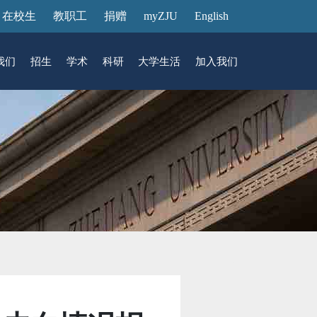
在校生
教职工
捐赠
myZJU
English
我们
招生
学术
科研
大学生活
加入我们
&活动
动态
在国际校区
故事
访客预约
国际生招生
中心
转化
展厅预约
馆