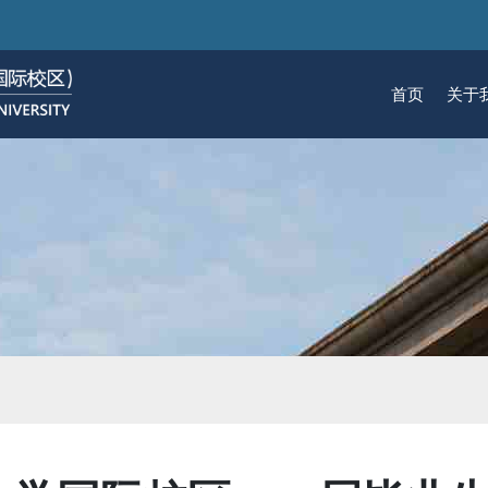
跳
转
到
首页
关于
主
要
关于我们
招生
学术
科研
大学生活
加入我们
内
容
校区简介
本科生招生
本科生课程
科研概览
生活在国际校区
热招岗位
云看校园
研究生招生
机构
科研
活力
人物
使命愿景
通知动态
研究生课程
研究中心
成长在国际校区
组织机构
通知动态
语言
技术
校区领导
招生视频
通识课程
研究平台
校园地图
图书
联系我们
学术日历
仪器共享平台
发展历程
书院