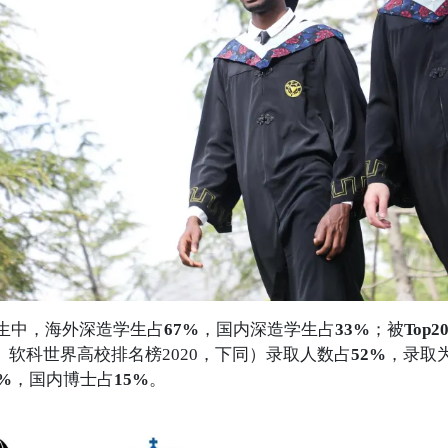
生中，海外深造学生占
67%
，国内深造学生占
33%
；被
Top2
021、软科世界高校排名榜2020，下同）录取人数占
52%
，录取
8%
，国内博士占
15%
。