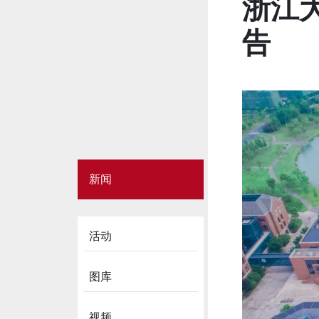
浙江
告
Side
新闻
Menu
on
News
活动
图库
视频