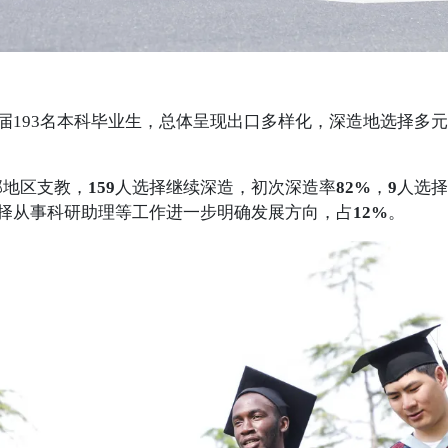
21届193名本科毕业生，总体呈现出口多样化，深造地选择多
部地区支教，
159
人选择继续深造，初次深造率
82%
，
9
人选择
择从事科研助理等工作进一步明确发展方向，占
12%
。