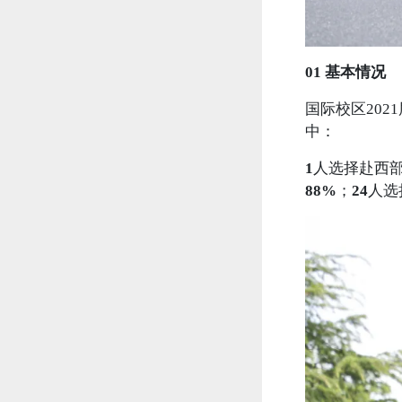
01
基本情况
国际校区20
中：
1
人选择赴西
88%
；
24
人选