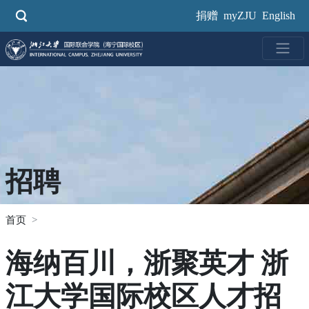
跳
捐赠
myZJU
English
转
到
主
要
内
容
招聘
首页
海纳百川，浙聚英才 浙
江大学国际校区人才招