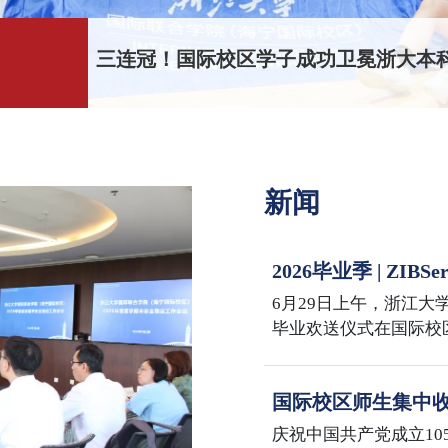
三连冠！国际校区学子成功卫冕浙大本科
新闻
2026毕业季 | Z
Sail the Seas, Reach
6月29日上午，浙江大学
毕业欢送仪式在国际校
iMBA、iMF、iMFA、
2026届毕业生共同迎
国际校区师生集中收
年大会
庆祝中国共产党成立10