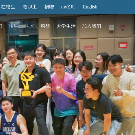
在校生
教职工
捐赠
myZJU
English
们
招生
学术
科研
大学生活
加入我们
&活动
动态
在国际校区
故事
访客预约
国际生招生
中心
转化
展厅预约
馆