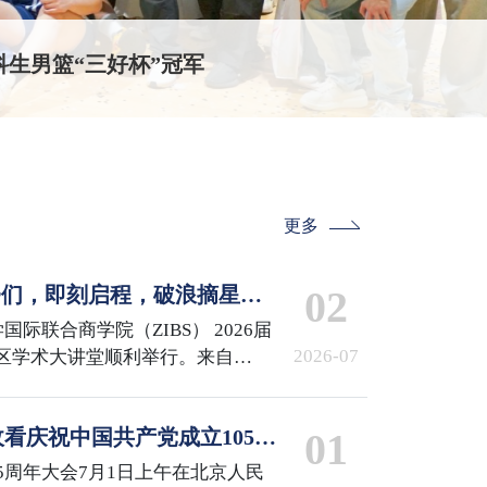
生男篮“三好杯”冠军
更多
IBSer们，即刻启程，破浪摘星！
02
 the Stars
国际联合商学院（ZIBS） 2026届
2026-07
区学术大讲堂顺利举行。来自
iMDS、MCS、GCM项目的240余名
来了他们的高光时刻。
看庆祝中国共产党成立105周
01
5周年大会7月1日上午在北京人民