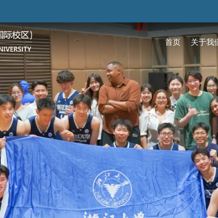
跳
转
到
首页
关于我
主
要
关于我们
招生
学术
科研
大学生活
加入我们
内
容
校区简介
本科生招生
本科生课程
科研概览
生活在国际校区
热招岗位
云看校园
研究生招生
机构
科研
活力
人物
使命愿景
通知动态
研究生课程
研究中心
成长在国际校区
组织机构
通知动态
语言
技术
校区领导
招生视频
通识课程
研究平台
校园地图
图书
联系我们
学术日历
仪器共享平台
发展历程
书院