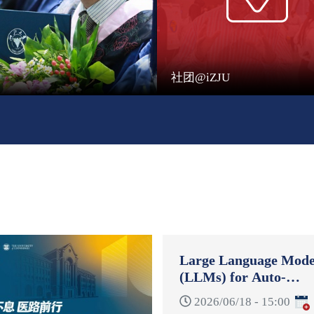
社团@iZJU
Large Language Mode
(LLMs) for Auto-
Formulation and Auto
2026/06/18 - 15:00
Reformulation