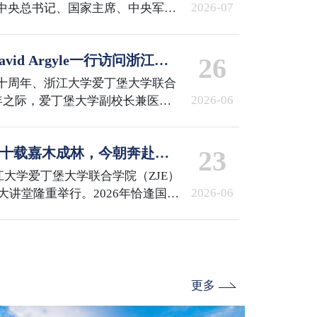
2026-07
中央总书记、国家主席、中央军委
章”获得者颁授勋章并发表重要讲
共产党员、全国优秀党务工作者和
id Argyle一行访问浙江大
26
行了表彰。国际校区百余名师生代
收看了庆祝大会直播。
十周年、浙江大学爱丁堡大学联合
2026-06
周年之际，爱丁堡大学副校长兼医学
Argyle，医学与兽医学部国际合作
pston一行访问浙江大学，校长马琰铭院
会 | 十载嘉木成林，今朝奔赴山
23
id Argyle副校长一行。随后，
校区参访。国际校区党委书记兼副
浙江大学爱丁堡大学联合学院（ZJE）
谈。ZJE院长柯越海、…
2026-06
术大讲堂隆重举行。2026年恰逢国际
E建院十周年与爱丁堡大学医学院三
非凡。浙江大学校发展委员会副主
副校长兼医学与兽医学部部长
浙江大学校长助理兼国际联合学院院长顾
书记兼副院长李敏，…
更多