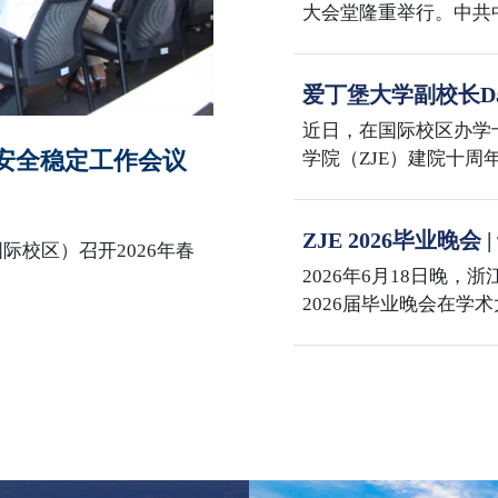
大会堂隆重举行。中共
主席习近平向“七一勋
话。大会还对全国优秀
爱丁堡大学副校长Dav
全国先进基层党组织进
学国际校区
表在校区多功能厅集中
近日，在国际校区办学
园安全稳定工作会议
学院（ZJE）建院十
与兽医学部主任David 
事务院长 Mike Shi
ZJE 2026毕业晚
士在紫金港校区会见了Dav
际校区）召开2026年春
海
代表团赴浙江大学国际
2026年6月18日晚，
院长李敏与代表团举行座
2026届毕业晚会在学
校区办学十周年、ZJ
百年，三喜同庆，意义
席何莲珍，爱丁堡大学
David Argyle，
臻，国际联合学院党委