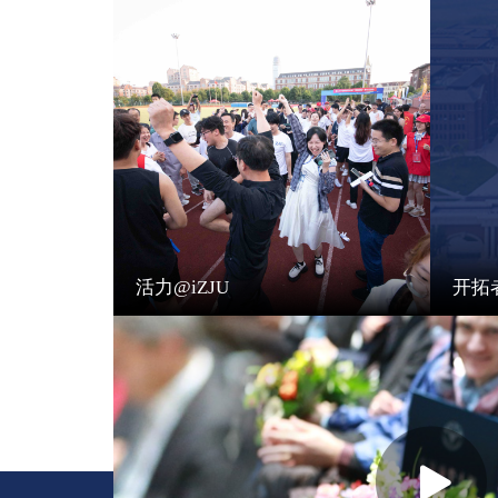
活力@iZJU
开拓者