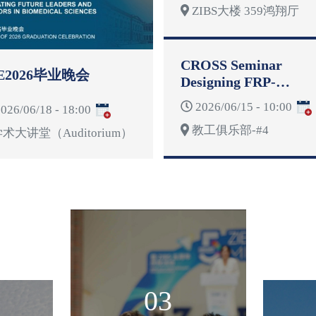
ZIBS大楼 359鸿翔厅
CROSS Seminar
E2026毕业晚会
Designing FRP-
Reinforced Concrete
2026/06/15 - 10:00
026/06/18 - 18:00
Structures for
教工俱乐部-#4
Deformability
术大讲堂（Auditorium）
03