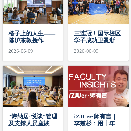
格子上的人生——
三连冠！国际校区
陈沪东教授作
学子成功卫冕浙大
“SAIL领航”系列第
本科生男篮“三好
2026-06-09
2026-06-09
二讲
杯”冠军
“海纳居·悦谈”管理
iZJUer·师有言｜
及支撑人员座谈会
李楚杉：用十年磨
举行
一剑的精神坐热冷