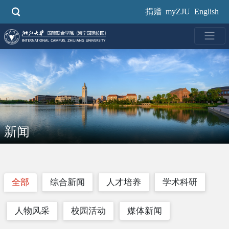
跳
捐赠
myZJU
English
转
到
主
要
内
容
新闻
全部
综合新闻
人才培养
学术科研
人物风采
校园活动
媒体新闻