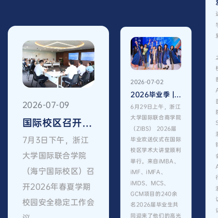
2026-07-02
2026毕业季 | ZIBSer们，即刻启程，破浪摘星！Sail the Seas, Reach the Stars
2026-07-09
6月29日上午，浙江
大学国际联合商学院
国际校区召开2026年春夏学期校园安全稳定工作会议
（ZIBS） 2026届
7月3日下午，浙江
毕业欢送仪式在国际
校区学术大讲堂顺利
大学国际联合学院
举行。来自iMBA、
（海宁国际校区）召
iMF、iMFA、
iMDS、MCS、
开2026年春夏学期
GCM项目的240余
校园安全稳定工作会
名2026届毕业生共
同迎来了他们的高光
议。