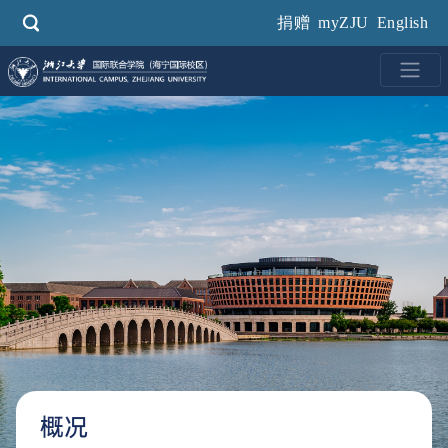
跳
捐赠
myZJU
English
转
到
主
要
内
容
概况