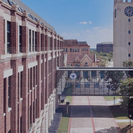
联系我们
联系电话
0571-87572652/87572653
邮箱
opa@intl.zju.edu.cn
地址
浙江省海宁市海州东路718号