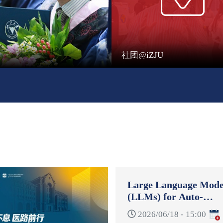
社团@iZJU
Large Language Mode
(LLMs) for Auto-
Formulation and Auto
2026/06/18 - 15:00
Reformulation