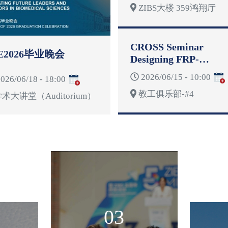
ZIBS大楼 359鸿翔厅
CROSS Seminar
E2026毕业晚会
Designing FRP-
Reinforced Concrete
2026/06/15 - 10:00
026/06/18 - 18:00
Structures for
教工俱乐部-#4
Deformability
术大讲堂（Auditorium）
03