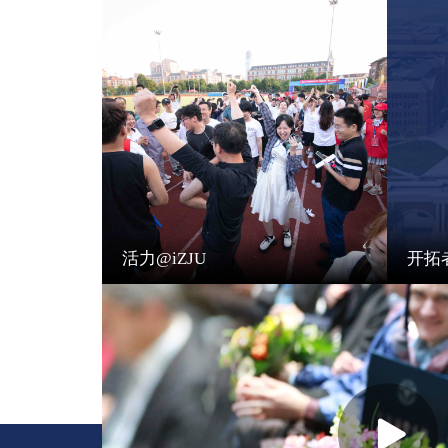
活力@iZJU
开拓者