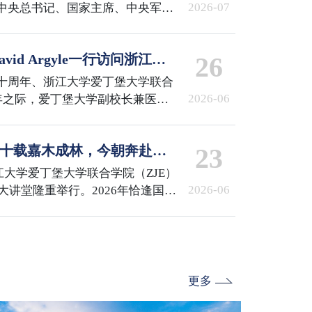
2026-07
中央总书记、国家主席、中央军委
章”获得者颁授勋章并发表重要讲
共产党员、全国优秀党务工作者和
id Argyle一行访问浙江大
26
行了表彰。国际校区百余名师生代
收看了庆祝大会直播。
十周年、浙江大学爱丁堡大学联合
2026-06
周年之际，爱丁堡大学副校长兼医学
Argyle，医学与兽医学部国际合作
pston一行访问浙江大学，校长马琰铭院
会 | 十载嘉木成林，今朝奔赴山
23
id Argyle副校长一行。随后，
校区参访。国际校区党委书记兼副
浙江大学爱丁堡大学联合学院（ZJE）
谈。ZJE院长柯越海、…
2026-06
术大讲堂隆重举行。2026年恰逢国际
E建院十周年与爱丁堡大学医学院三
非凡。浙江大学校发展委员会副主
副校长兼医学与兽医学部部长
浙江大学校长助理兼国际联合学院院长顾
书记兼副院长李敏，…
更多