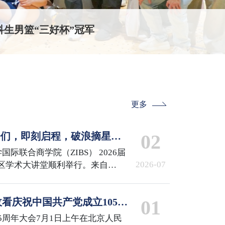
校园开放日回顾
更多
IBSer们，即刻启程，破浪摘星！
02
 the Stars
国际联合商学院（ZIBS） 2026届
2026-07
区学术大讲堂顺利举行。来自
iMDS、MCS、GCM项目的240余名
来了他们的高光时刻。
看庆祝中国共产党成立105周
01
5周年大会7月1日上午在北京人民