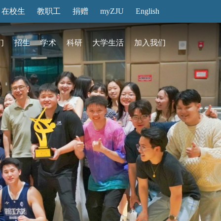
在校生
教职工
捐赠
myZJU
English
们
招生
学术
科研
大学生活
加入我们
&活动
动态
在国际校区
故事
访客预约
国际生招生
中心
转化
展厅预约
馆