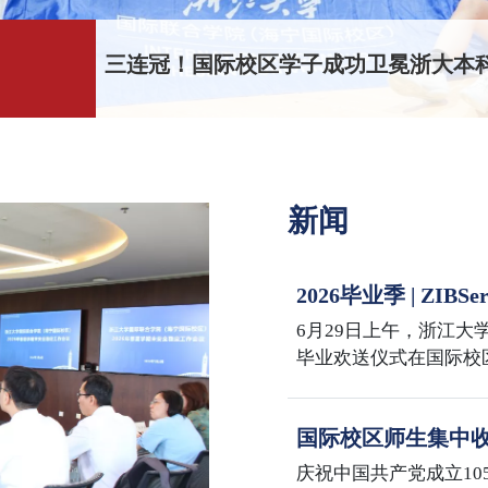
梦想校园 伟大教育｜国际校区2026年
新闻
2026毕业季 | Z
Sail the Seas, Reach
6月29日上午，浙江大学
毕业欢送仪式在国际校
iMBA、iMF、iMFA、
2026届毕业生共同迎
国际校区师生集中收
年大会
庆祝中国共产党成立10