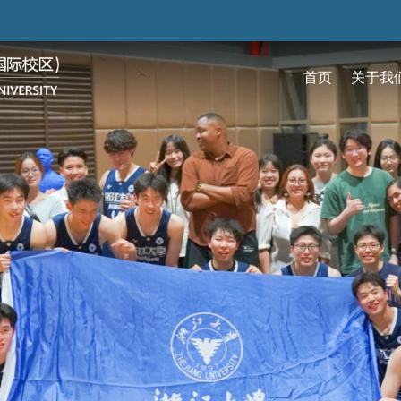
跳
转
到
首页
关于我
主
要
关于我们
招生
学术
科研
大学生活
加入我们
内
容
校区简介
本科生招生
本科生课程
科研概览
生活在国际校区
热招岗位
云看校园
研究生招生
机构
科研
活力
人物
使命愿景
通知动态
研究生课程
研究中心
成长在国际校区
组织机构
通知动态
语言
技术
校区领导
招生视频
通识课程
研究平台
校园地图
图书
联系我们
学术日历
仪器共享平台
发展历程
书院