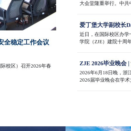
大会堂隆重举行。中共
主席习近平向“七一勋
话。大会还对全国优秀
爱丁堡大学副校长Dav
全国先进基层党组织进
学国际校区
表在校区多功能厅集中
近日，在国际校区办学
园安全稳定工作会议
学院（ZJE）建院十
与兽医学部主任David 
事务院长 Mike Shi
ZJE 2026毕业晚
士在紫金港校区会见了Dav
际校区）召开2026年春
海
代表团赴浙江大学国际
2026年6月18日晚，
院长李敏与代表团举行座
2026届毕业晚会在学
校区办学十周年、ZJ
百年，三喜同庆，意义
席何莲珍，爱丁堡大学
David Argyle，
臻，国际联合学院党委