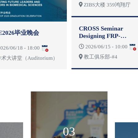
ZIBS大楼 359鸿翔厅
CROSS Seminar
E2026毕业晚会
Designing FRP-
Reinforced Concrete
2026/06/15 - 10:00
026/06/18 - 18:00
Structures for
教工俱乐部-#4
Deformability
术大讲堂（Auditorium）
03