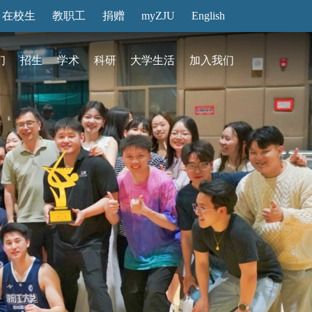
在校生
教职工
捐赠
myZJU
English
们
招生
学术
科研
大学生活
加入我们
&活动
动态
在国际校区
故事
访客预约
国际生招生
中心
转化
展厅预约
馆