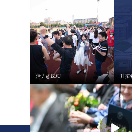
活力@iZJU
开拓者