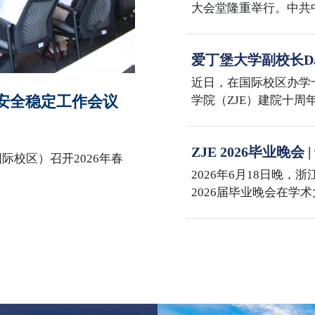
大会堂隆重举行。中共
主席习近平向“七一勋
话。大会还对全国优秀
爱丁堡大学副校长Dav
全国先进基层党组织进
学国际校区
表在校区多功能厅集中
近日，在国际校区办学
园安全稳定工作会议
学院（ZJE）建院十
与兽医学部主任David 
事务院长 Mike Shi
ZJE 2026毕业晚
士在紫金港校区会见了Dav
际校区）召开2026年春
海
代表团赴浙江大学国际
2026年6月18日晚，
院长李敏与代表团举行座
2026届毕业晚会在学
校区办学十周年、ZJ
百年，三喜同庆，意义
席何莲珍，爱丁堡大学
David Argyle，
臻，国际联合学院党委