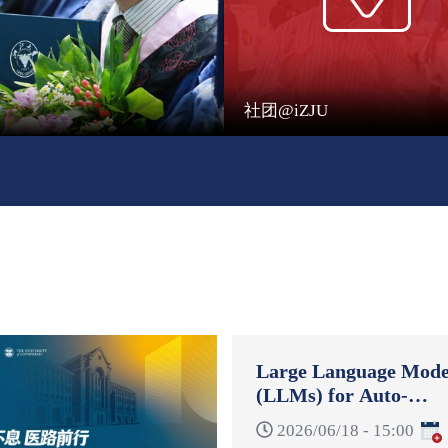
社团@iZJU
Large Language Mode
(LLMs) for Auto-
Formulation and Auto
2026/06/18 - 15:00
Reformulation