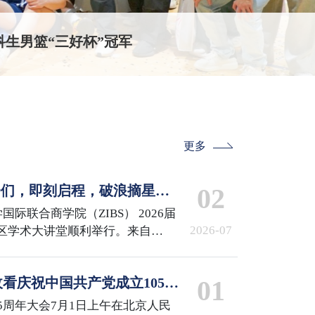
校园开放日回顾
更多
IBSer们，即刻启程，破浪摘星！
02
 the Stars
国际联合商学院（ZIBS） 2026届
2026-07
区学术大讲堂顺利举行。来自
iMDS、MCS、GCM项目的240余名
来了他们的高光时刻。
看庆祝中国共产党成立105周
01
5周年大会7月1日上午在北京人民