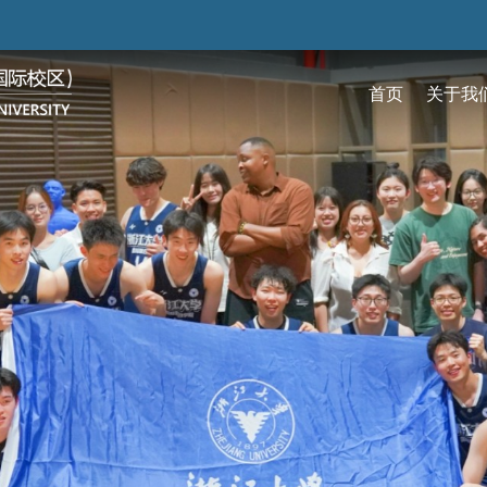
跳
转
到
首页
关于我
主
要
关于我们
招生
学术
科研
大学生活
加入我们
内
容
校区简介
本科生招生
本科生课程
科研概览
生活在国际校区
热招岗位
云看校园
研究生招生
机构
科研
活力
人物
使命愿景
通知动态
研究生课程
研究中心
成长在国际校区
组织机构
通知动态
语言
技术
校区领导
招生视频
通识课程
研究平台
校园地图
图书
联系我们
学术日历
仪器共享平台
发展历程
书院