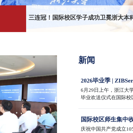
梦想校园 伟大教育｜国际校区2026年
新闻
2026毕业季 | Z
Sail the Seas, Reach
6月29日上午，浙江大学
毕业欢送仪式在国际校
iMBA、iMF、iMFA、
2026届毕业生共同迎
国际校区师生集中收
年大会
庆祝中国共产党成立10