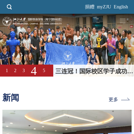
跳
捐赠
myZJU
English
转
到
主
要
内
容
5
1
2
3
4
梦想校园 伟大教育｜国际校
区2026年校园开放日回顾
新闻
更多