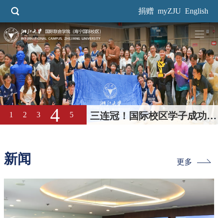
跳
捐赠
myZJU
English
转
到
主
要
内
容
4
1
2
3
5
三连冠！国际校区学子成功卫
冕浙大本科生男篮“三好杯”冠
军
新闻
更多