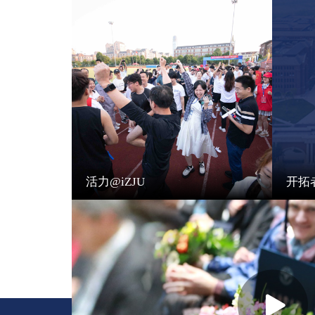
活力@iZJU
开拓者