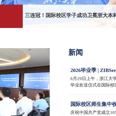
三连冠！国际校区学子成功卫冕浙大本科
新闻
2026毕业季 | Z
Sail the Seas, Reach
6月29日上午，浙江大学
毕业欢送仪式在国际校
iMBA、iMF、iMFA、
2026届毕业生共同迎
国际校区师生集中收
年大会
庆祝中国共产党成立10