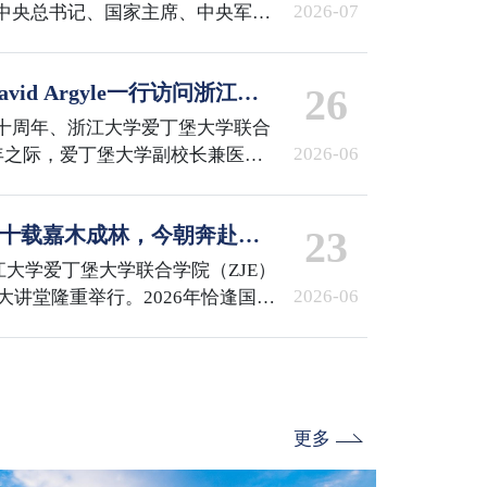
2026-07
中央总书记、国家主席、中央军委
章”获得者颁授勋章并发表重要讲
共产党员、全国优秀党务工作者和
id Argyle一行访问浙江大
26
行了表彰。国际校区百余名师生代
收看了庆祝大会直播。
十周年、浙江大学爱丁堡大学联合
2026-06
周年之际，爱丁堡大学副校长兼医学
Argyle，医学与兽医学部国际合作
pston一行访问浙江大学，校长马琰铭院
会 | 十载嘉木成林，今朝奔赴山
23
id Argyle副校长一行。随后，
校区参访。国际校区党委书记兼副
浙江大学爱丁堡大学联合学院（ZJE）
谈。ZJE院长柯越海、…
2026-06
术大讲堂隆重举行。2026年恰逢国际
E建院十周年与爱丁堡大学医学院三
非凡。浙江大学校发展委员会副主
副校长兼医学与兽医学部部长
浙江大学校长助理兼国际联合学院院长顾
书记兼副院长李敏，…
更多