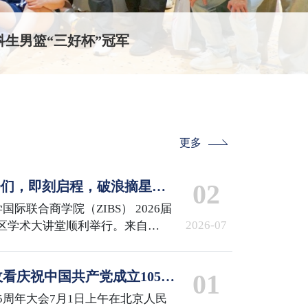
生男篮“三好杯”冠军
更多
IBSer们，即刻启程，破浪摘星！
02
 the Stars
国际联合商学院（ZIBS） 2026届
2026-07
区学术大讲堂顺利举行。来自
iMDS、MCS、GCM项目的240余名
来了他们的高光时刻。
看庆祝中国共产党成立105周
01
5周年大会7月1日上午在北京人民