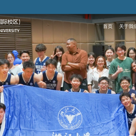
跳
转
到
首页
关于我
主
要
关于我们
招生
学术
科研
大学生活
加入我们
内
容
校区简介
本科生招生
本科生课程
科研概览
生活在国际校区
热招岗位
云看校园
研究生招生
机构
科研
活力
人物
使命愿景
通知动态
研究生课程
研究中心
成长在国际校区
组织机构
通知动态
语言
技术
校区领导
招生视频
通识课程
研究平台
校园地图
图书
联系我们
学术日历
仪器共享平台
发展历程
书院