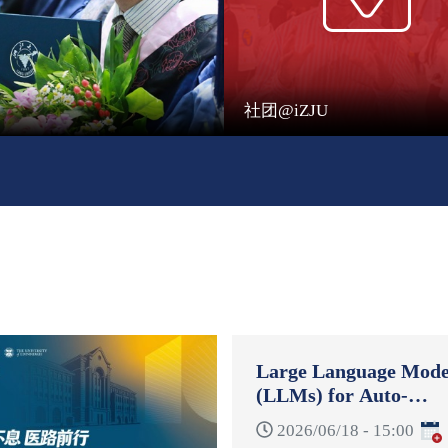
社团@iZJU
Large Language Mode
(LLMs) for Auto-
Formulation and Auto
2026/06/18 - 15:00
Reformulation