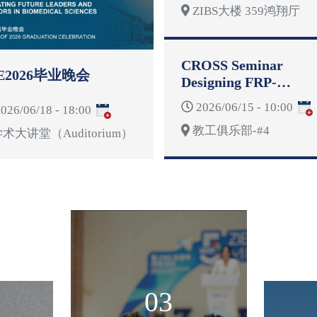
ZIBS大楼 359鸿翔厅
CROSS Seminar
E2026毕业晚会
Designing FRP-
Reinforced Concrete
2026/06/15 - 10:00
026/06/18 - 18:00
Structures for
教工俱乐部-#4
Deformability
术大讲堂（Auditorium）
03