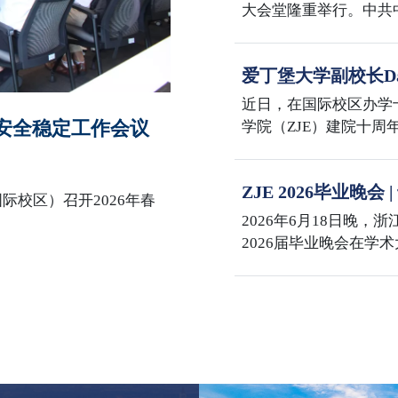
大会堂隆重举行。中共
主席习近平向“七一勋
话。大会还对全国优秀
爱丁堡大学副校长Dav
全国先进基层党组织进
学国际校区
表在校区多功能厅集中
近日，在国际校区办学
园安全稳定工作会议
学院（ZJE）建院十
与兽医学部主任David 
事务院长 Mike Shi
ZJE 2026毕业晚
士在紫金港校区会见了Dav
际校区）召开2026年春
海
代表团赴浙江大学国际
2026年6月18日晚，
院长李敏与代表团举行座
2026届毕业晚会在学
校区办学十周年、ZJ
百年，三喜同庆，意义
席何莲珍，爱丁堡大学
David Argyle，
臻，国际联合学院党委