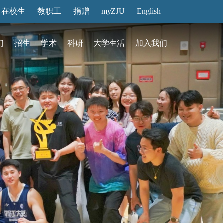
在校生
教职工
捐赠
myZJU
English
们
招生
学术
科研
大学生活
加入我们
&活动
动态
在国际校区
故事
访客预约
国际生招生
中心
转化
展厅预约
馆