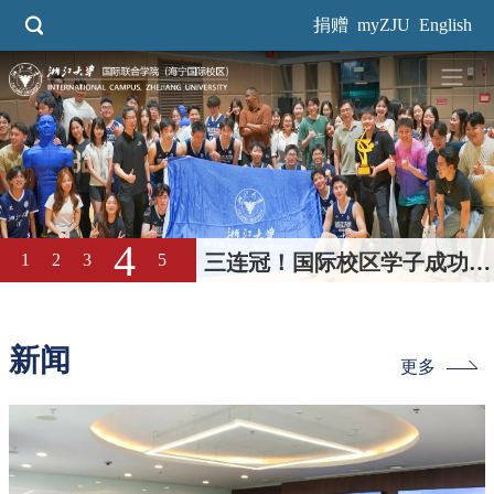
跳
捐赠
myZJU
English
转
到
主
要
内
容
4
1
2
3
5
三连冠！国际校区学子成功卫
冕浙大本科生男篮“三好杯”冠
军
新闻
更多